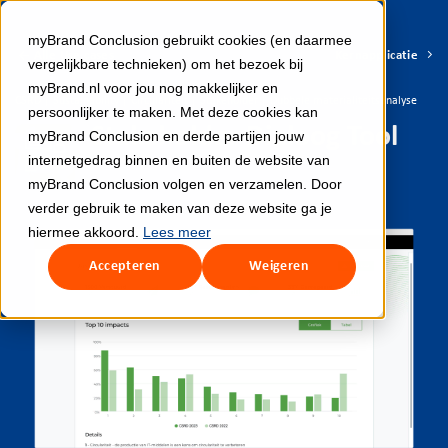
myBrand Conclusion gebruikt cookies (en daarmee
← Alle Use cases
Kernapplicatie
vergelijkbare technieken) om het bezoek bij
myBrand.nl voor jou nog makkelijker en
CSRD | Sustainability | Circulariteit | Stakeholder | Dubbele materialiteitsanalyse
persoonlijker te maken. Met deze cookies kan
Stakeholder Dialoog Tool
myBrand Conclusion en derde partijen jouw
internetgedrag binnen en buiten de website van
myBrand Conclusion volgen en verzamelen. Door
verder gebruik te maken van deze website ga je
hiermee akkoord.
Lees meer
Accepteren
Weigeren