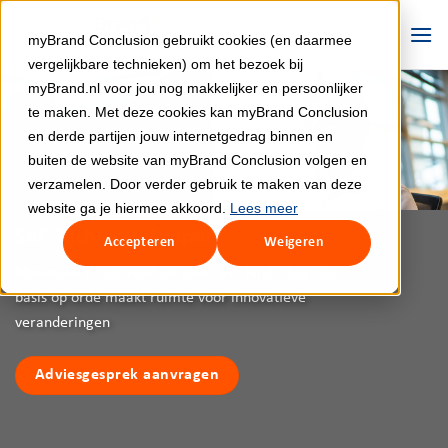
Ga
naar
myBrand Conclusion gebruikt cookies (en daarmee
inhoud
vergelijkbare technieken) om het bezoek bij
myBrand.nl voor jou nog makkelijker en persoonlijker
te maken. Met deze cookies kan myBrand Conclusion
en derde partijen jouw internetgedrag binnen en
buiten de website van myBrand Conclusion volgen en
verzamelen. Door verder gebruik te maken van deze
website ga je hiermee akkoord.
Lees meer
SAP Technisch Support
Accepteren
Weigeren
Maximaal rendement uit jouw SAP landschap. De
basis op orde maakt ruimte voor innovatieve
veranderingen
Adviesgesprek aanvragen