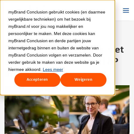
Ga
naar
myBrand Conclusion gebruikt cookies (en daarmee
inhoud
vergelijkbare technieken) om het bezoek bij
myBrand.nl voor jou nog makkelijker en
persoonlijker te maken. Met deze cookies kan
myBrand Conclusion en derde partijen jouw
NIEUWS
,
SAP S/4HANA
Feenstra succesvol live met
internetgedrag binnen en buiten de website van
myBrand Conclusion volgen en verzamelen. Door
eerste fase SAP Cloud ERP
verder gebruik te maken van deze website ga je
hiermee akkoord.
Lees meer
implementatie
Accepteren
Weigeren