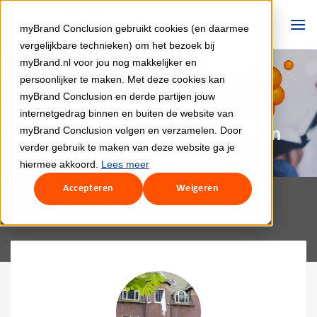
Ga
naar
myBrand Conclusion gebruikt cookies (en daarmee
inhoud
vergelijkbare technieken) om het bezoek bij
myBrand.nl voor jou nog makkelijker en
persoonlijker te maken. Met deze cookies kan
myBrand Conclusion en derde partijen jouw
internetgedrag binnen en buiten de website van
Contact myBrand Conclusion
myBrand Conclusion volgen en verzamelen. Door
verder gebruik te maken van deze website ga je
Heb je een vraag? Neem contact met ons op
hiermee akkoord.
Lees meer
Accepteren
Weigeren