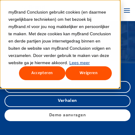
Ga
naar
myBrand Conclusion gebruikt cookies (en daarmee
inhoud
vergelijkbare technieken) om het bezoek bij
myBrand.nl voor jou nog makkelijker en persoonlijker
te maken. Met deze cookies kan myBrand Conclusion
en derde partijen jouw internetgedrag binnen en
Supply Chain
buiten de website van myBrand Conclusion volgen en
Management
verzamelen. Door verder gebruik te maken van deze
website ga je hiermee akkoord.
Lees meer
Een Digital Supply Chain en Intelligent Enterprise
Accepteren
Weigeren
Lees verder
Verhalen
Demo aanvragen