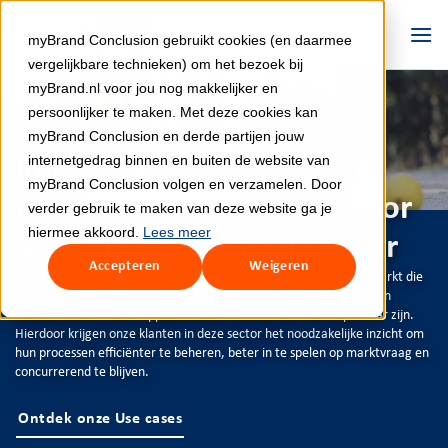
Ga
naar
myBrand Conclusion gebruikt cookies (en daarmee
inhoud
vergelijkbare technieken) om het bezoek bij
myBrand.nl voor jou nog makkelijker en
persoonlijker te maken. Met deze cookies kan
myBrand Conclusion en derde partijen jouw
internetgedrag binnen en buiten de website van
Innovatieve
myBrand Conclusion volgen en verzamelen. Door
maatwerkoplossingen voor
verder gebruik te maken van deze website ga je
hiermee akkoord.
Lees meer
de AGF- en Sierteeltsector
Accepteren
Weigeren
De AGF- en sierteeltsector staan voor grote uitdagingen in een markt die
constant in beweging is. Onze OutSystems-specialisten ontwikkelen
innovatieve maatwerkapplicaties die snel realiseer- en aanpasbaar zijn.
Hierdoor krijgen onze klanten in deze sector het noodzakelijke inzicht om
hun processen efficiënter te beheren, beter in te spelen op marktvraag en
concurrerend te blijven.
Ontdek onze Use cases