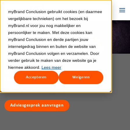
Ga
naar
myBrand Conclusion gebruikt cookies (en daarmee
inhoud
vergelijkbare technieken) om het bezoek bij
myBrand.nl voor jou nog makkelijker en
persoonlijker te maken. Met deze cookies kan
myBrand Conclusion en derde partijen jouw
internetgedrag binnen en buiten de website van
myBrand Conclusion volgen en verzamelen. Door
verder gebruik te maken van deze website ga je
hiermee akkoord.
Lees meer
Vulnerability Management &
Accepteren
Weigeren
Hardening voor SAP
Voorkomen is beter dan genezen
Adviesgesprek aanvragen