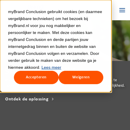
Ga
naar
myBrand Conclusion gebruikt cookies (en daarmee
inhoud
vergelijkbare technieken) om het bezoek bij
myBrand.nl voor jou nog makkelijker en
persoonlijker te maken. Met deze cookies kan
myBrand Conclusion en derde partijen jouw
internetgedrag binnen en buiten de website van
myBrand Conclusion volgen en verzamelen. Door
verder gebruik te maken van deze website ga je
hiermee akkoord.
Lees meer
SAP Sustainability
Accepteren
Weigeren
Maak inzichtelijk hoe duurzaam jouw organisatie is door te meten, te
rapporteren en te acteren. Geen afval, geen uitstoot & geen ongelijkheid.
Ontdek de oplossing