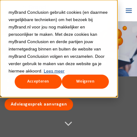
Ga
naar
myBrand Conclusion gebruikt cookies (en daarmee
inhoud
vergelijkbare technieken) om het bezoek bij
myBrand.nl voor jou nog makkelijker en
persoonlijker te maken. Met deze cookies kan
myBrand Conclusion en derde partijen jouw
internetgedrag binnen en buiten de website van
myBrand Conclusion volgen en verzamelen. Door
Jouw SAP Roadmap als kompas naar
verder gebruik te maken van deze website ga je
de toekomst
hiermee akkoord.
Lees meer
“If you don’t know where you are going, you will end
Accepteren
Weigeren
up somewhere else.”
Adviesgesprek aanvragen