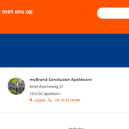
 met ons op
myBrand Conclusion Apeldoorn
Amersfoortseweg 37
7313 AC Apeldoorn
Locatie
+31 55 35 78 600