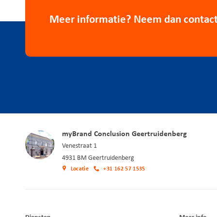
Meer informatie? Neem dan contact
myBrand Conclusion Geertruidenberg
Venestraat 1
4931 BM Geertruidenberg
Locatie
+31 162 57 1535