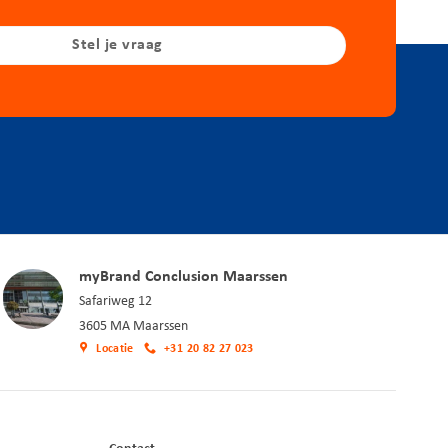
Stel je vraag
myBrand Conclusion Maarssen
Safariweg 12
3605 MA Maarssen
Locatie
+31 20 82 27 023