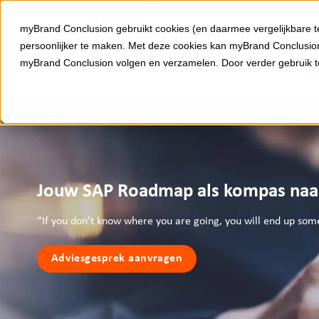
Ga
naar
myBrand Conclusion gebruikt cookies (en daarmee vergelijkbare t
inhoud
persoonlijker te maken. Met deze cookies kan myBrand Conclusion
myBrand Conclusion volgen en verzamelen. Door verder gebruik 
Oplossingen
Branches
Diensten
Verhalen
Jouw SAP Roadmap als kompas naa
“If you don’t know where you are going, you will end up som
Adviesgesprek aanvragen