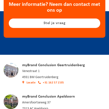
Meer informatie? Neem dan contact met
ons op
Stel je vraag
myBrand Conclusion Geertruidenberg
Venestraat 1
4931 BM Geertruidenberg
Locatie
+31 162 57 1535
myBrand Conclusion Apeldoorn
Amersfoortseweg 37
7313 AC Apeldoorn