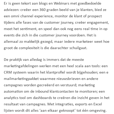
Er is geen tekort aan blogs en Webinars met goedbedoelde
adviezen: creëer een 360 graden beeld van je klanten, bied ze
een omni channel experience, monitor de klant of prospect
tijdens alle fases van de customer journey, creëer engagement,
meet het sentiment, en speel dan ook nog eens real time in op
events die zich in die customer journey voordoen. Het is
allemaal zo makkelijk gezegd, maar iedere marketeer weet hoe
groot de complexiteit is die daarachter schuilgaat.
De praktijk van alledag is immers dat de meeste
marketingafdelingen werken met een heel scala aan tools: een
CRM systeem waarin het klantprofiel wordt bijgehouden; een e
mailmarketingpakket waarmee nieuwsbrieven en andere
campagnes worden gecreëerd en verstuurd; marketing
automation om de inbound klantcontacten te monitoren; een
analytics tool om dashboards te creëren die inzicht geven in het
resultaat van campagnes. Met integraties, exports en Excel
lijsten wordt dit alles ‘aan elkaar geknoopt’ tot één omgeving.