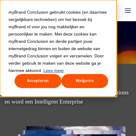
Ga
naar
myBrand Conclusion gebruikt cookies (en daarmee
inhoud
vergelijkbare technieken) om het bezoek bij
myBrand.nl voor jou nog makkelijker en
persoonlijker te maken. Met deze cookies kan
myBrand Conclusion en derde partijen jouw
Whitepaper
internetgedrag binnen en buiten de website van
Verbeter de Customer
myBrand Conclusion volgen en verzamelen. Door
verder gebruik te maken van deze website ga je
Experience
hiermee akkoord.
Lees meer
met SAP Marketing Cloud
Accepteren
Weigeren
Zorg voor naadloze integratie van CX met operations
en word een Intelligent Enterprise