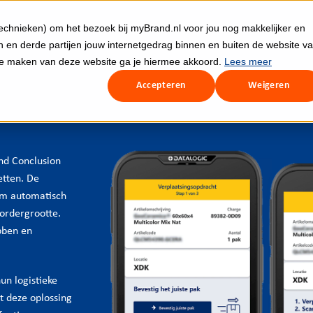
echnieken) om het bezoek bij myBrand.nl voor jou nog makkelijker en
 en derde partijen jouw internetgedrag binnen en buiten de website v
te maken van deze website ga je hiermee akkoord.
Lees meer
Accepteren
Weigeren
nd Conclusion
etten. De
om automatisch
 ordergrootte.
bben en
un logistieke
t deze oplossing