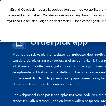
myBrand Conclusion gebruikt cookies (en daarmee vergelijkbare t
persoonlijker te maken. Met deze cookies kan myBrand Conclusion
← Alle Use cases
myBrand Conclusion volgen en verzamelen. Door verder gebruik 
Operationele efficiëntie | Werknemerstevredenheid | Productiviteit
Orderpick app
Met het logistieke planner webportaal gebouwd door myBra
kan de orderpicker nu pick-orders snel en gemakkelijk klaarz
intuïtieve applicatie maakt gebruik van slimme algoritmen 
de optimale picklijst samen te stellen op basis van orders en
Dit betekent dat de orderpickers geen papier meer nodig he
efficiënter kunnen werken dan ooit tevoren.
Het webportaal is de passende oplossing voor bedrijven die h
processen willen stroomlijnen en kosten willen besparen. Me