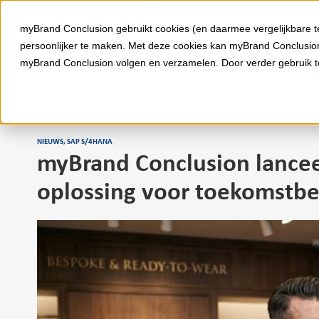
Ga
naar
myBrand Conclusion gebruikt cookies (en daarmee vergelijkbare t
inhoud
persoonlijker te maken. Met deze cookies kan myBrand Conclusion
myBrand Conclusion volgen en verzamelen. Door verder gebruik 
Oplossingen
Branches
Diensten
Verhalen
NIEUWS
,
SAP S/4HANA
myBrand Conclusion lancee
oplossing voor toekomstbes