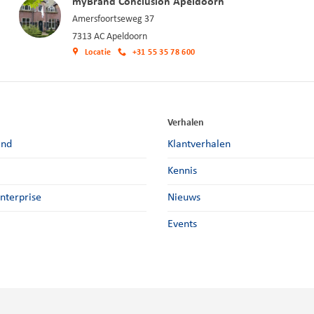
myBrand Conclusion Apeldoorn
Amersfoortseweg 37
7313 AC Apeldoorn
Locatie
+31 55 35 78 600
Verhalen
and
Klantverhalen
Kennis
Enterprise
Nieuws
Events