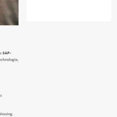
ls
SAP-
technologie,
ls
lossing.