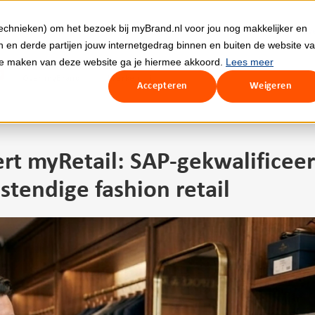
echnieken) om het bezoek bij myBrand.nl voor jou nog makkelijker en
Ev
 en derde partijen jouw internetgedrag binnen en buiten de website v
te maken van deze website ga je hiermee akkoord.
Lees meer
Over myBrand
Werken bij
Accepteren
Weigeren
rt myRetail: SAP‑gekwalificee
tendige fashion retail