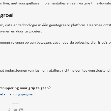
er live, met voorspelbare implementaties en een kortere time-to-valu
 groei
en, data en technologie in één geïntegreerd platform. Daarmee ontst
overen en door te groeien.
kunnen rekenen op een bewezen, gevalideerde oplossing die risico’s v
et ondersteunen van fashion retailers richting een toekomstbestendi
snippering naar grip te gaan?
tail landingspagina
.