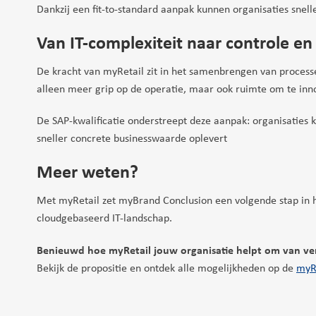
Dankzij een fit-to-standard aanpak kunnen organisaties snell
Van IT-complexiteit naar controle en
De kracht van myRetail zit in het samenbrengen van process
alleen meer grip op de operatie, maar ook ruimte om te inn
De SAP-kwalificatie onderstreept deze aanpak: organisaties 
sneller concrete businesswaarde oplevert
Meer weten?
Met myRetail zet myBrand Conclusion een volgende stap in h
cloudgebaseerd IT-landschap.
Benieuwd hoe myRetail jouw organisatie helpt om van ver
Bekijk de propositie en ontdek alle mogelijkheden op de
myRe