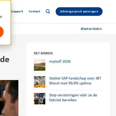
ents
Support
Contact
Adviesgesprek aanvragen
an
Klantverhalen
NET BINNEN
rde
myGolf 2026
Stabiel SAP-landschap voor JBT
Marel met 99,9% uptime
Stop verstoringen vóór ze de
fabriek bereiken