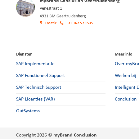
myBrand Conclusion Geertruidenberg
Venestraat 1
4931 BM Geertruidenberg
Locatie
+31 162 57 1535
Diensten
Meer info
SAP Implementatie
Over myBr
SAP Functioneel Support
Werken bij
SAP Technisch Support
Intelligent 
SAP Licenties (VAR)
Conclusion
OutSystems
Copyright 2026 ©
myBrand Conclusion