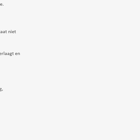
e.
aat niet
erlaagt en
g,