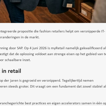
ntegreerde propositie die fashion retailers helpt om versnipperde IT-
eranderingen in de markt.
kenning door SAP. Op 4 juni 2026 is myRetail namelijk gekwalificeerd a
vestigt dat de oplossing voldoet aan strenge eisen op het gebied van 
oor schaalbare inzet.
in retail
op der jaren is gegroeid en versnipperd. Tegelijkertijd nemen
eren steeds groter. Dit vraagt om een fundament dat zowel stabiel a
anchegerichte best practices en eigen accelerators samen in één op