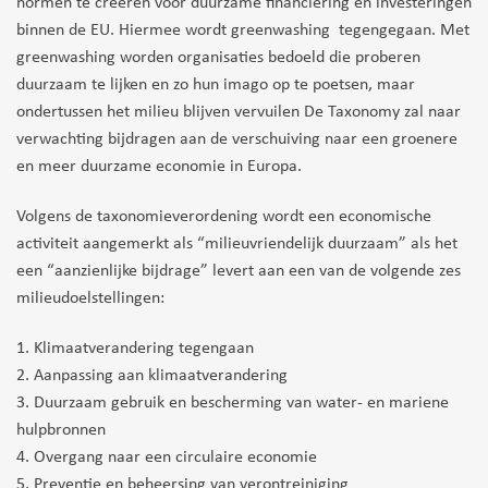
normen te creëren voor duurzame financiering en investeringen
binnen de EU. Hiermee wordt greenwashing tegengegaan. Met
greenwashing worden organisaties bedoeld die proberen
duurzaam te lijken en zo hun imago op te poetsen, maar
ondertussen het milieu blijven vervuilen De Taxonomy zal naar
verwachting bijdragen aan de verschuiving naar een groenere
en meer duurzame economie in Europa.
Volgens de taxonomieverordening wordt een economische
activiteit aangemerkt als “milieuvriendelijk duurzaam” als het
een “aanzienlijke bijdrage” levert aan een van de volgende zes
milieudoelstellingen:
1. Klimaatverandering tegengaan
2. Aanpassing aan klimaatverandering
3. Duurzaam gebruik en bescherming van water- en mariene
hulpbronnen
4. Overgang naar een circulaire economie
5. Preventie en beheersing van verontreiniging