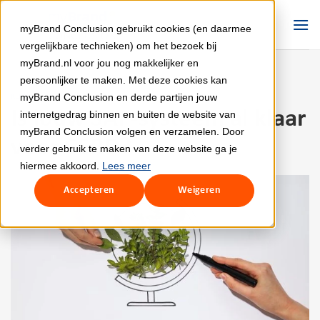
Ga
naar
myBrand Conclusion gebruikt cookies (en daarmee
inhoud
vergelijkbare technieken) om het bezoek bij
myBrand.nl voor jou nog makkelijker en
persoonlijker te maken. Met deze cookies kan
myBrand Conclusion en derde partijen jouw
KENNIS
Is jouw SAP-systeem al klaar
internetgedrag binnen en buiten de website van
myBrand Conclusion volgen en verzamelen. Door
voor CSRD?
verder gebruik te maken van deze website ga je
hiermee akkoord.
Lees meer
Accepteren
Weigeren