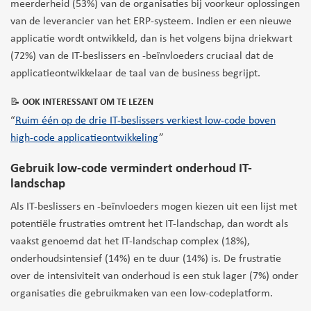
meerderheid (53%) van de organisaties bij voorkeur oplossingen
van de leverancier van het ERP-systeem. Indien er een nieuwe
applicatie wordt ontwikkeld, dan is het volgens bijna driekwart
(72%) van de IT-beslissers en -beïnvloeders cruciaal dat de
applicatieontwikkelaar de taal van de business begrijpt.
📝 OOK INTERESSANT OM TE LEZEN
“
Ruim één op de drie IT-beslissers verkiest low-code boven
high-code applicatieontwikkeling
”
Gebruik low-code vermindert onderhoud IT-
landschap
Als IT-beslissers en -beïnvloeders mogen kiezen uit een lijst met
potentiële frustraties omtrent het IT-landschap, dan wordt als
vaakst genoemd dat het IT-landschap complex (18%),
onderhoudsintensief (14%) en te duur (14%) is. De frustratie
over de intensiviteit van onderhoud is een stuk lager (7%) onder
organisaties die gebruikmaken van een low-codeplatform.