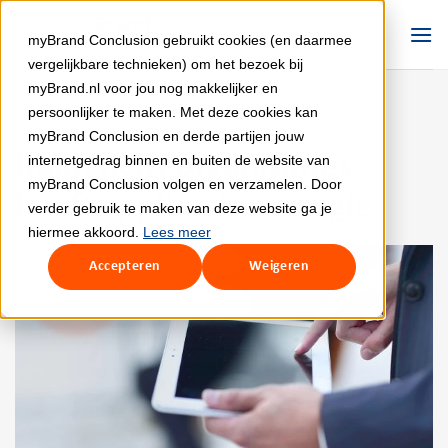
Ga
naar
myBrand Conclusion gebruikt cookies (en daarmee
inhoud
vergelijkbare technieken) om het bezoek bij
myBrand.nl voor jou nog makkelijker en
persoonlijker te maken. Met deze cookies kan
myBrand Conclusion en derde partijen jouw
NIEUWS
Ruim helft organisaties
internetgedrag binnen en buiten de website van
myBrand Conclusion volgen en verzamelen. Door
heeft applicatiestrategie
verder gebruik te maken van deze website ga je
hiermee akkoord.
Lees meer
Accepteren
Weigeren