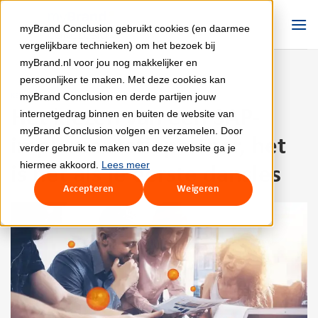
Ga
naar
myBrand Conclusion gebruikt cookies (en daarmee
inhoud
vergelijkbare technieken) om het bezoek bij
myBrand.nl voor jou nog makkelijker en
persoonlijker te maken. Met deze cookies kan
myBrand Conclusion en derde partijen jouw
KENNIS
Het kiezen van een SAP-
internetgedrag binnen en buiten de website van
myBrand Conclusion volgen en verzamelen. Door
implementatiepartner, het
verder gebruik te maken van deze website ga je
hiermee akkoord.
Lees meer
is net als je eerste dansles
Accepteren
Weigeren